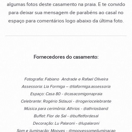
algumas fotos deste casamento na praia. E te convido
para deixar sua mensagem de parabéns ao casal no
espaço para comentários logo abaixo da última foto.
Fornecedores do casamento:
Fotografia: Fabiano Andrade e Rafael Oliveira
Assessoria: Lia Formiga – @liaformiga.assessoria
Espaço: Casa 80 - @casacomigonapraia
Celebrante: Rogério Sidauoi - @rogeriocelebrante
Música para cerimônia: Athrios - @athriosband
Buffet: Flor de Sal - @buffetfordesal
Decoração: Lu Palaroni - @lupalaroni
Som e iluminação: Mooves - @moovessomeiluminacao