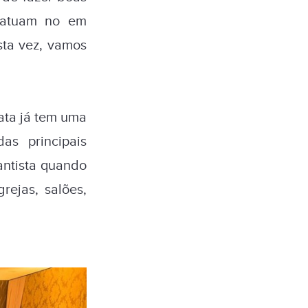
e atuam no em
sta vez, vamos
ata já tem uma
s principais
antista quando
rejas, salões,