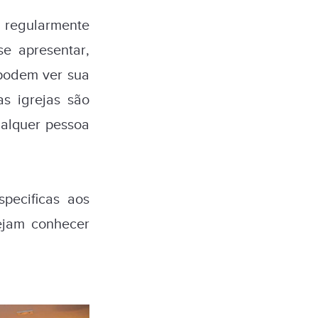
 regularmente
e apresentar,
 podem ver sua
s igrejas são
alquer pessoa
pecificas aos
ejam conhecer