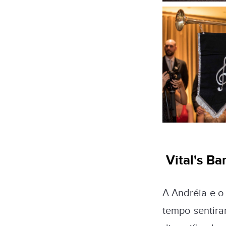
Vital's Ba
A Andréia e o 
tempo sentira