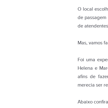
O local escolh
de passagem o
de atendentes 
Mas, vamos fal
Foi uma exper
Helena e Marc
afins de faze
merecia ser re
Abaixo confir