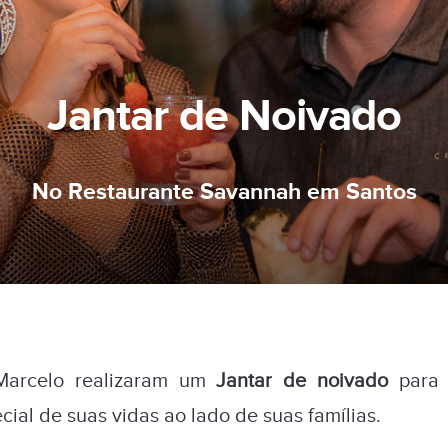
Jantar de Noivado
No Restaurante Savannah em Santos
Marcelo realizaram um
Jantar de noivado
para 
ial de suas vidas ao lado de suas famílias.