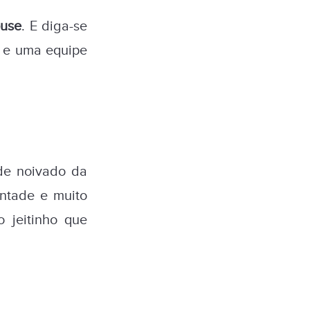
ouse
. E diga-se
l e uma equipe
 de noivado da
ontade e muito
o jeitinho que